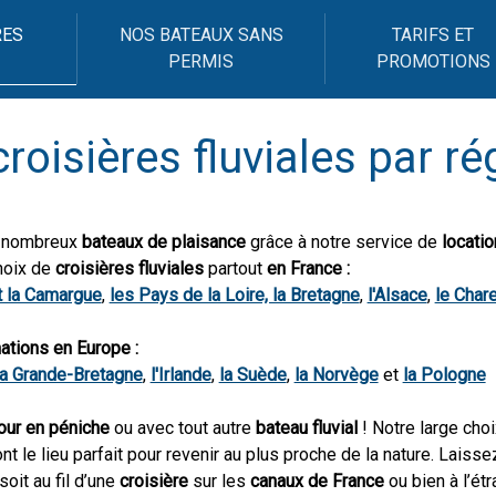
RES
NOS BATEAUX SANS
TARIFS ET
PERMIS
PROMOTIONS
roisières fluviales par r
s nombreux
bateaux de plaisance
grâce à notre service de
locati
hoix de
croisières fluviales
partout
en France :
t la Camargue
,
les Pays de la Loire, la Bretagne
,
l'Alsace
,
le Chare
ations en Europe :
la Grande-Bretagne
,
l'Irlande
,
la Suède
,
la Norvège
et
la Pologne
our en péniche
ou avec tout autre
bateau fluvial
! Notre large cho
nt le lieu parfait pour revenir au plus proche de la nature. Laiss
soit au fil d’une
croisière
sur les
canaux de France
ou bien à l’ét