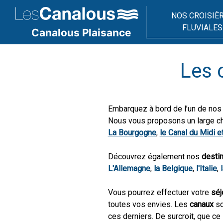
NOS CROISIÈ
FLUVIALES
Canalous Plaisance
Les c
Embarquez à bord de l’un de no
Nous vous proposons un large c
La Bourgogne
,
le Canal du Midi e
Découvrez également nos
destin
L'Allemagne
,
la Belgique
,
l'Italie
,
Vous pourrez effectuer votre
séj
toutes vos envies. Les
canaux
so
ces derniers. De surcroit, que ce 